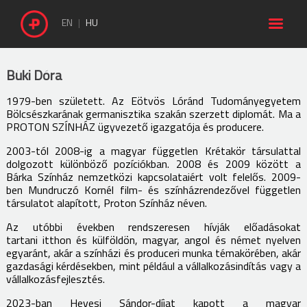

EN
HU
Büki Dóra
1979-ben született. Az Eötvös Lóránd Tudományegyetem
Bölcsészkarának germanisztika szakán szerzett diplomát. Ma a
PROTON SZÍNHÁZ ügyvezető igazgatója és producere.
2003-tól 2008-ig a magyar független Krétakör társulattal
dolgozott különböző pozíciókban. 2008 és 2009 között a
Bárka Színház nemzetközi kapcsolataiért volt felelős. 2009-
ben Mundruczó Kornél film- és színházrendezővel független
társulatot alapított, Proton Színház néven.
Az utóbbi években rendszeresen hívják előadásokat
tartani itthon és külföldön, magyar, angol és német nyelven
egyaránt, akár a színházi és produceri munka témakörében, akár
gazdasági kérdésekben, mint például a vállalkozásindítás vagy a
vállalkozásfejlesztés.
2023-ban Hevesi Sándor-díjat kapott a magyar