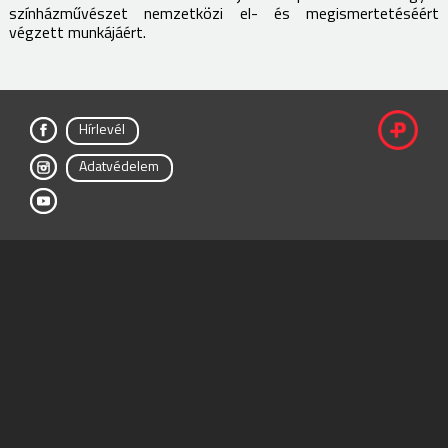
színházművészet nemzetközi el- és megismertetéséért
végzett munkájáért.
Hírlevél
fac
Adatvédelem
ebo
inst
ok
agr
you
am
tub
e