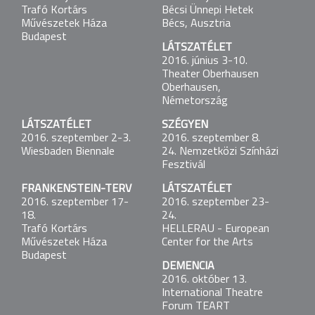
Trafó Kortárs Művészetek Háza
Trafó Kortárs
Bécsi Ünnepi Hetek
Budapest
Művészetek Háza
Bécs, Ausztria
Budapest
LÁTSZATÉLET
FRANKENSTEIN-TERV
2016. június 3-10.
2016. május 7-8.
Theater Oberhausen
Trafó Kortárs Művészetek Háza
Oberhausen,
Budapest
Németország
LÁTSZATÉLET
SZÉGYEN
FRANKENSTEIN-TERV
2016. szeptember 2-3.
2016. szeptember 8.
2016. május 14-15.
Wiesbaden Biennale
24. Nemzetközi Színházi
Trafó Kortárs Művészetek Háza
Fesztivál
Budapest
FRANKENSTEIN-TERV
LÁTSZATÉLET
LÁTSZATÉLET
2016. szeptember 17-
2016. szeptember 23-
2016. május 21-24.
18.
24.
Bécsi Ünnepi Hetek
Trafó Kortárs
HELLERAU - European
Bécs, Ausztria
Művészetek Háza
Center for the Arts
Budapest
DEMENCIA
LÁTSZATÉLET
2016. október 13.
2016. június 3-10.
International Theatre
Theater Oberhausen
Forum TEART