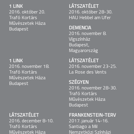
Oberhausen, Németország
1 LINK
LÁTSZATÉLET
2016. október 20.
2016. október 28-30.
LÁTSZATÉLET
Trafó Kortárs
HAU Hebbel am Ufer
2016. szeptember 2-3.
Művészetek Háza
Wiesbaden Biennale
DEMENCIA
Budapest
2016. november 8.
Vígszínház
SZÉGYEN
Budapest,
2016. szeptember 8.
Magyarország
24. Nemzetközi Színházi Fesztivál
1 LINK
LÁTSZATÉLET
2016. november 18.
2016. november 23-25.
FRANKENSTEIN-TERV
Trafó Kortárs
La Rose des Vents
2016. szeptember 17-18.
Művészetek Háza
Trafó Kortárs Művészetek Háza
SZÉGYEN
Budapest
Budapest
2016. november 28-30.
Trafó Kortárs
LÁTSZATÉLET
Művészetek Háza
2016. szeptember 23-24.
Budapest
HELLERAU - European Center for the Arts
LÁTSZATÉLET
FRANKENSTEIN-TERV
2016. december 8-10.
2017. január 14-16.
DEMENCIA
Trafó Kortárs
Santiago a Mil
2016. október 13.
Művészetek Háza
Nemzetközi Színházi