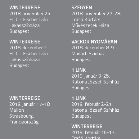
Budapest
WINTERREISE
SZÉGYEN
2018. november 25.
2018. november 27-28.
SZÉGYEN
FILC - Fischer Iván
Trafó Kortárs
2017. okt. 30. - nov. 1.
Lakásszínháza
Művészetek Háza
Trafó Kortárs Művészetek Háza
Budapest
Budapest
Budapest
WINTERREISE
VACKOR NYOMÁBAN
2018. december 2.
2018. december 8-9.
LÁTSZATÉLET
FILC - Fischer Iván
Madách Színház
2017. november 14.
Lakásszínháza
Budapest
Łaźnia Nowa Teatr
Budapest
Krakkó, Lengyelország
1 LINK
2019. január 9-25.
Katona József Színház
LÁTSZATÉLET
Budapest
2017. november 18.
TR Warszawa
WINTERREISE
1 LINK
Varsó, Lengyelország
2019. január 17-18.
2019. február 2-21.
Maillon
Katona József Színház
Strasbourg,
Budapest
LÁTSZATÉLET
Franciaország
2017. november 27-29.
WINTERREISE
Trafó Kortárs Művészetek Háza
2019. február 16-17.
Budapest
Trafó Kortárs