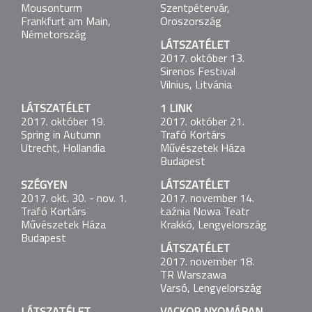
Budapest
Mousonturm
Szentpétervár,
Frankfurt am Main,
Oroszország
Németország
WINTERREISE
LÁTSZATÉLET
2017. február 25-26.
2017. október 13.
FILC - Fischer Iván Lakásszínháza
Sirenos Festival
Budapest
Vilnius, Litvánia
LÁTSZATÉLET
1 LINK
WINTERREISE
2017. október 19.
2017. október 21.
2017. március 7.
Spring in Autumn
Trafó Kortárs
FILC - Fischer Iván Lakásszínháza
Utrecht, Hollandia
Művészetek Háza
Budapest
Budapest
SZÉGYEN
LÁTSZATÉLET
LÁTSZATÉLET
2017. okt. 30. - nov. 1.
2017. november 14.
2017. március 20-22.
Trafó Kortárs
Łaźnia Nowa Teatr
Trafó Kortárs Művészetek Háza
Művészetek Háza
Krakkó, Lengyelország
Budapest
Budapest
LÁTSZATÉLET
UTOLSÓ
2017. november 18.
2017. május 5.
TR Warszawa
Szegedi Nemzeti Színház
Varsó, Lengyelország