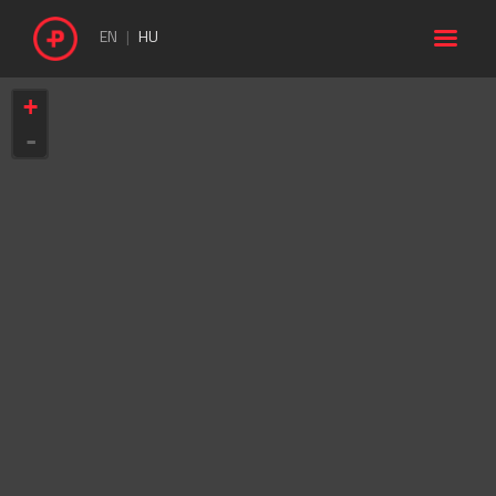

EN
HU
+
-