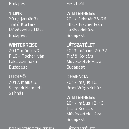
International Theatre Forum TEART
Budapest
Fesztivál
1 LINK
WINTERREISE
1 LINK
2017. január 31.
2017. február 25-26.
2016. október 20.
Trafó Kortárs
FILC - Fischer Iván
Trafó Kortárs Művészetek Háza
Művészetek Háza
Lakásszínháza
Budapest
Budapest
Budapest
WINTERREISE
LÁTSZATÉLET
LÁTSZATÉLET
2017. március 7.
2017. március 20-22.
2016. október 28-30.
FILC - Fischer Iván
Trafó Kortárs
HAU Hebbel am Ufer
Lakásszínháza
Művészetek Háza
Budapest
Budapest
DEMENCIA
UTOLSÓ
DEMENCIA
2016. november 8.
2017. május 5.
2017. május 10.
Vígszínház
Szegedi Nemzeti
Brnoi Világszínház
Budapest, Magyarország
Színház
WINTERREISE
1 LINK
2017. május 12-13.
2016. november 18.
Trafó Kortárs
Trafó Kortárs Művészetek Háza
Művészetek Háza
Budapest
Budapest