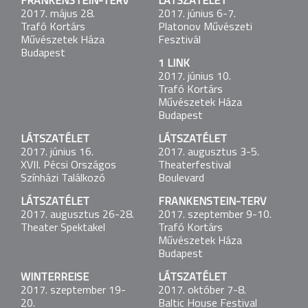
FRANKENSTEIN-TERV
LÁTSZATÉLET
LÁTSZATÉLET
2017. május 28.
2017. június 6-7.
2016. november 23-25.
Trafó Kortárs
Platonov Művészeti
La Rose des Vents
Művészetek Háza
Fesztivál
Budapest
1 LINK
SZÉGYEN
2017. június 10.
2016. november 28-30.
Trafó Kortárs
Trafó Kortárs Művészetek Háza
Művészetek Háza
Budapest
Budapest
LÁTSZATÉLET
LÁTSZATÉLET
LÁTSZATÉLET
2017. június 16.
2017. augusztus 3-5.
2016. december 8-10.
XVII. Pécsi Országos
Theaterfestival
Trafó Kortárs Művészetek Háza
Színházi Találkozó
Boulevard
Budapest
LÁTSZATÉLET
FRANKENSTEIN-TERV
FRANKENSTEIN-TERV
2017. augusztus 26-28.
2017. szeptember 9-10.
2017. január 14-16.
Theater Spektakel
Trafó Kortárs
Santiago a Mil Nemzetközi Színházi Fesztivál
Művészetek Háza
Budapest
1 LINK
WINTERREISE
LÁTSZATÉLET
2017. január 31.
2017. szeptember 19-
2017. október 7-8.
Trafó Kortárs Művészetek Háza
20.
Baltic House Festival