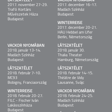
LÁTSZATÉLET
VACKOR NYOMÁBAN
DEMENCIA
2017. november 27-29.
2017. december 16-17.
2017. május 10.
Trafó Kortárs
Madách Színház
Brnoi Világszínház
Művészetek Háza
Budapest
Budapest
WINTERREISE
WINTERREISE
2017. december 20-21.
2017. május 12-13.
HAU Hebbel am Ufer
Trafó Kortárs Művészetek Háza
Berlin, Németország
Budapest
VACKOR NYOMÁBAN
LÁTSZATÉLET
2018. január 13-14.
2018. január 30.
FRANKENSTEIN-TERV
Madách Színház
Thalia Theater
2017. május 28.
Budapest
Hamburg, Németország
Trafó Kortárs Művészetek Háza
Budapest
LÁTSZATÉLET
LÁTSZATÉLET
2018. február 7-10.
2018. február 14-15.
MC93
Théâtre de Vidy
LÁTSZATÉLET
Bobigny, Franciaország
Lausanne, Svájc
2017. június 6-7.
Platonov Művészeti Fesztivál
WINTERREISE
VACKOR NYOMÁBAN
2018. február 20-27.
2018. február 24-25.
1 LINK
FILC - Fischer Iván
Madách Színház
2017. június 10.
Lakásszínháza
Budapest
Trafó Kortárs Művészetek Háza
Budapest