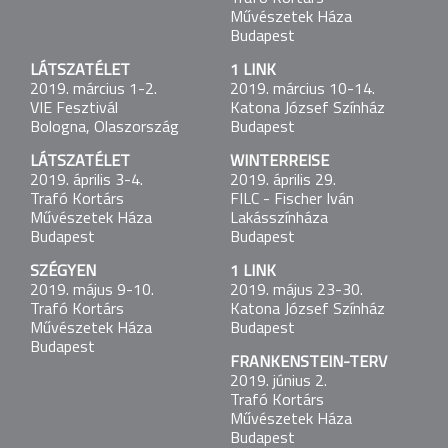
Művészetek Háza
VACKOR NYOMÁBAN
Budapest
2017. december 16-17.
LÁTSZATÉLET
1 LINK
Madách Színház
2019. március 1-2.
2019. március 10-14.
Budapest
VIE Fesztivál
Katona József Színház
Bologna, Olaszország
Budapest
WINTERREISE
2017. december 20-21.
LÁTSZATÉLET
WINTERREISE
HAU Hebbel am Ufer
2019. április 3-4.
2019. április 29.
Berlin, Németország
Trafó Kortárs
FILC - Fischer Iván
Művészetek Háza
Lakásszínháza
Budapest
Budapest
VACKOR NYOMÁBAN
2018. január 13-14.
SZÉGYEN
1 LINK
Madách Színház
2019. május 9-10.
2019. május 23-30.
Budapest
Trafó Kortárs
Katona József Színház
Művészetek Háza
Budapest
Budapest
LÁTSZATÉLET
FRANKENSTEIN-TERV
2018. január 30.
2019. június 2.
Thalia Theater
Trafó Kortárs
Hamburg, Németország
Művészetek Háza
Budapest