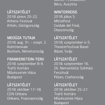
Wiener Festwochen
Mousonturm
Bécs, Ausztria
Frankfurt am Main, Németország
LÁTSZATÉLET
WINTERREISE
2018. június 20-22.
2018. július 5.
LÁTSZATÉLET
Athens Festival
Mittelfest
2017. október 7-8.
Athén, Görögország
Cividale del Friuli,
Baltic House Festival
Olaszország
Szentpétervár, Oroszország
MEDÚZA TUTAJA
LÁTSZATÉLET
2018. aug. 31. - szept. 2.
2018. szeptember 4-5.
LÁTSZATÉLET
Ruhrtriennale
Theaterfestival Basel
2017. október 13.
Bochum, Németország
Bázel, Svájc
Sirenos Festival
Vilnius, Litvánia
FRANKENSTEIN-TERV
LÁTSZATÉLET
2018. szeptember 8-9.
2018. szeptember 16.
Trafó Kortárs
26. Nemzetközi Színházi
LÁTSZATÉLET
Művészetek Háza
Fesztivál
2017. október 19.
Budapest
Pilzen, Csehország
Spring in Autumn
Utrecht, Hollandia
LÁTSZATÉLET
LÁTSZATÉLET
2018. október 17-18.
2018. október 25-27.
1 LINK
CDN Orléans
Trafó Kortárs
2017. október 21.
Orléans, Franciaország
Művészetek Háza
Trafó Kortárs Művészetek Háza
Budapest