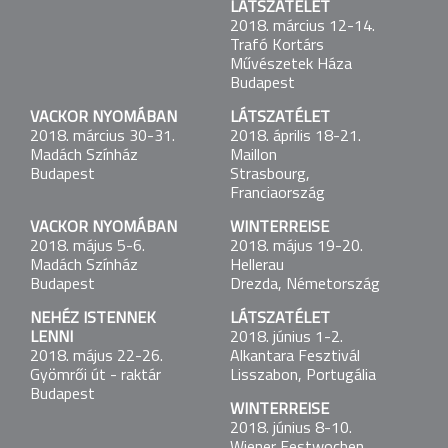
LÁTSZATÉLET
Budapest
2018. március 12-14.
Trafó Kortárs
LÁTSZATÉLET
Művészetek Háza
2017. június 16.
Budapest
XVII. Pécsi Országos Színházi Találkozó
VACKOR NYOMÁBAN
LÁTSZATÉLET
2018. március 30-31.
2018. április 18-21.
LÁTSZATÉLET
Madách Színház
Maillon
2017. augusztus 3-5.
Budapest
Strasbourg,
Theaterfestival Boulevard
Franciaország
VACKOR NYOMÁBAN
WINTERREISE
LÁTSZATÉLET
2018. május 5-6.
2018. május 19-20.
2017. augusztus 26-28.
Madách Színház
Hellerau
Theater Spektakel
Budapest
Drezda, Németország
NEHÉZ ISTENNEK
LÁTSZATÉLET
FRANKENSTEIN-TERV
LENNI
2018. június 1-2.
2017. szeptember 9-10.
2018. május 22-26.
Alkantara Fesztivál
Trafó Kortárs Művészetek Háza
Gyömrői út - raktár
Lisszabon, Portugália
Budapest
Budapest
WINTERREISE
WINTERREISE
2018. június 8-10.
2017. szeptember 19-20.