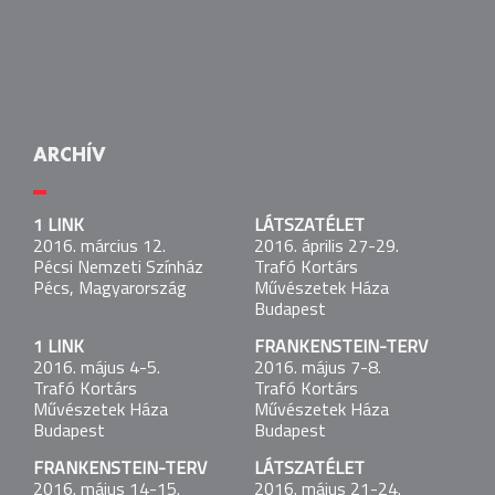
KOMOLYAN RÖHEJES VAGYOK
2026. október 20.
Kantin:
Budapest
ARCHÍV
1 LINK
1 LINK
LÁTSZATÉLET
2016. március 12.
2016. március 12.
2016. április 27-29.
Pécsi Nemzeti Színház
Pécsi Nemzeti Színház
Trafó Kortárs
Pécs, Magyarország
Pécs, Magyarország
Művészetek Háza
Budapest
LÁTSZATÉLET
1 LINK
FRANKENSTEIN-TERV
2016. április 27-29.
2016. május 4-5.
2016. május 7-8.
Trafó Kortárs Művészetek Háza
Trafó Kortárs
Trafó Kortárs
Budapest
Művészetek Háza
Művészetek Háza
Budapest
Budapest
1 LINK
FRANKENSTEIN-TERV
LÁTSZATÉLET
2016. május 4-5.
2016. május 14-15.
2016. május 21-24.