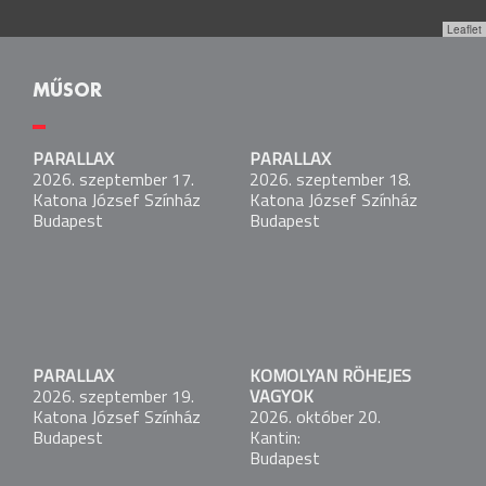
Leaflet
MŰSOR
PARALLAX
PARALLAX
PARALLAX
2026. szeptember 17.
2026. szeptember 17.
2026. szeptember 18.
Katona József Színház
Katona József Színház
Katona József Színház
Budapest
Budapest
Budapest
PARALLAX
2026. szeptember 18.
Katona József Színház
Budapest
PARALLAX
KOMOLYAN RÖHEJES
PARALLAX
2026. szeptember 19.
VAGYOK
2026. szeptember 19.
Katona József Színház
2026. október 20.
Katona József Színház
Budapest
Kantin:
Budapest
Budapest