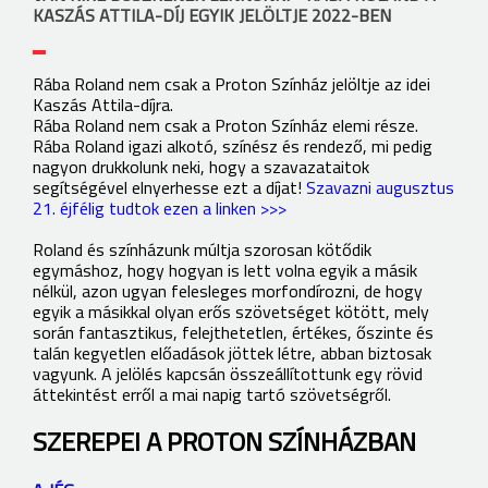
KASZÁS ATTILA-DÍJ EGYIK JELÖLTJE 2022-BEN
Rába Roland nem csak a Proton Színház jelöltje az idei
Kaszás Attila-díjra.
Rába Roland nem csak a Proton Színház elemi része.
Rába Roland igazi alkotó, színész és rendező, mi pedig
nagyon drukkolunk neki, hogy a szavazataitok
segítségével elnyerhesse ezt a díjat!
Szavazni augusztus
21. éjfélig tudtok ezen a linken >>>
Roland és színházunk múltja szorosan kötődik
egymáshoz, hogy hogyan is lett volna egyik a másik
nélkül, azon ugyan felesleges morfondírozni, de hogy
egyik a másikkal olyan erős szövetséget kötött, mely
során fantasztikus, felejthetetlen, értékes, őszinte és
talán kegyetlen előadások jöttek létre, abban biztosak
vagyunk. A jelölés kapcsán összeállítottunk egy rövid
áttekintést erről a mai napig tartó szövetségről.
SZEREPEI A PROTON SZÍNHÁZBAN