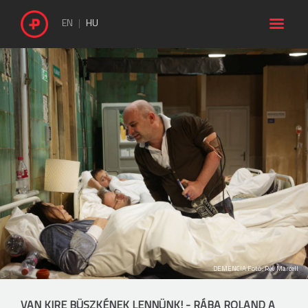

EN
HU
DEMENCIA Fotó: Rév Marcell
VAN KIRE BÜSZKÉNEK LENNÜNK! - RÁBA ROLAND A