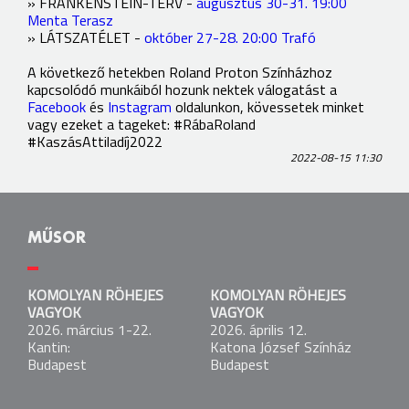
» FRANKENSTEIN-TERV -
augusztus 30-31. 19:00
Menta Terasz
» LÁTSZATÉLET -
október 27-28. 20:00 Trafó
A következő hetekben Roland Proton Színházhoz
kapcsolódó munkáiból hozunk nektek válogatást a
Facebook
és
Instagram
oldalunkon, kövessetek minket
vagy ezeket a tageket: #RábaRoland
#KaszásAttiladíj2022
2022-08-15 11:30
MŰSOR
KOMOLYAN RÖHEJES VAGYOK
KOMOLYAN RÖHEJES
KOMOLYAN RÖHEJES
2026. március 1-22.
VAGYOK
VAGYOK
Kantin:
2026. március 1-22.
2026. április 12.
Budapest
Kantin:
Katona József Színház
Budapest
Budapest
KOMOLYAN RÖHEJES VAGYOK