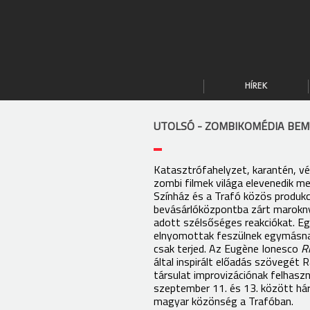
HÍREK
UTOLSÓ - ZOMBIKOMÉDIA BE
Katasztrófahelyzet, karantén, v
zombi filmek világa elevenedik m
Színház és a Trafó közös produkc
bevásárlóközpontba zárt marokny
adott szélsőséges reakciókat. E
elnyomottak feszülnek egymásnak,
csak terjed. Az Eugène Ionesco
R
által inspirált előadás szövegét 
társulat improvizációnak felhaszn
szeptember 11. és 13. között há
magyar közönség a Trafóban.