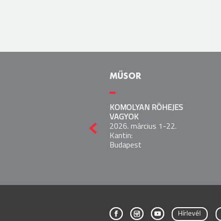
MŰSOR
KOMOLYAN RÖHEJES
VAGYOK
2026. március 1-22.
Kantin:
El
Budapest
ő
z
ő
Hírlevél