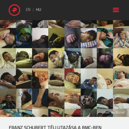

EN
HU
fotó: Rév Marcell
FRANZ SCHUBERT TÉLI UTAZÁSA A BMC-BEN