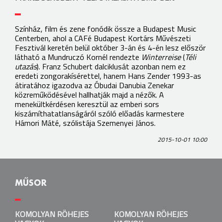
Színház, film és zene fonódik össze a Budapest Music
Centerben, ahol a CAFé Budapest Kortárs Művészeti
Fesztivál keretén belül október 3-án és 4-én lesz először
látható a Mundruczó Kornél rendezte
Winterreise
(
Téli
utazás
). Franz Schubert dalciklusát azonban nem ez
eredeti zongorakísérettel, hanem Hans Zender 1993-as
átiratához igazodva az Óbudai Danubia Zenekar
közreműködésével hallhatják majd a nézők. A
menekültkérdésen keresztül az emberi sors
kiszámíthatatlanságáról szóló előadás karmestere
Hámori Máté, szólistája Szemenyei János.
2015-10-01 10:00
MŰSOR
KOMOLYAN RÖHEJES VAGYOK
KOMOLYAN RÖHEJES
KOMOLYAN RÖHEJES