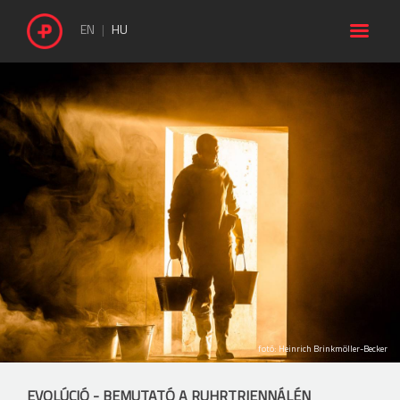

EN
HU
fotó: Heinrich Brinkmöller-Becker
EVOLÚCIÓ - BEMUTATÓ A RUHRTRIENNÁLÉN