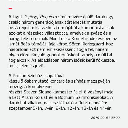
A Ligeti György
Requiem
című művére épülő darab egy
család három generációjának történetét mutatja
be. A requiem klasszikus formájából a komponista csak
azokat a részeket választotta, amelyek a gyász és a
harag felé fordulnak. Mundruczó Kornél rendezésében az
ismétlődés témáját járja körbe. Sören Kierkegaard-hoz
hasonlóan ezt nem emlékezésként fogja fel, hanem
olyan előre irányuló gondolkodásként, amely a múlttal
foglalkozik. Az előadásban három idősík kerül fókuszba:
múlt, jelen és jövő.
A Proton Színház csapatával
készülő ősbemutató koncert és színház mezsgyéjén
mozog. A komolyzenei
részért Steven Sloane karmester felel, ő vezényli majd
a Lett Állami Kórust és a Bochumi Szimfónikusokat. A
darab hat alkalommal lesz látható a Ruhrtriennálén:
szeptember 5-én, 7-én, 8-án, 12-én, 13-án és 14-én.
2019-09-01 09:00