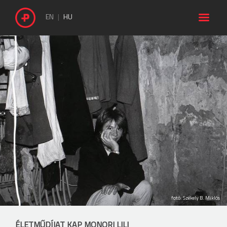

EN
HU
fotó: Székely B. Miklós
ÉLETMŰDÍJAT KAP MONORI LILI