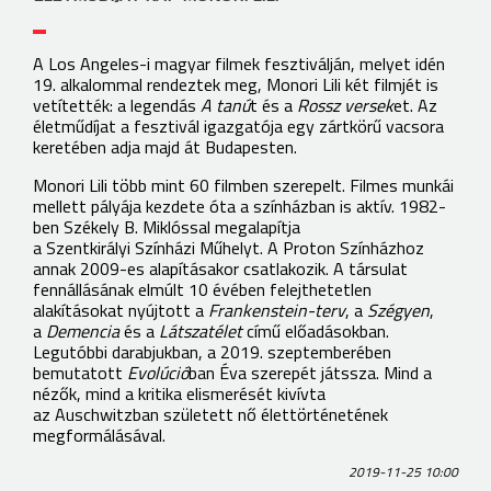
A Los Angeles-i magyar filmek fesztiválján, melyet idén
19. alkalommal rendeztek meg, Monori Lili két filmjét is
vetítették: a legendás
A tanú
t és a
Rossz versek
et. Az
életműdíjat a fesztivál igazgatója egy zártkörű vacsora
keretében adja majd át Budapesten.
Monori Lili több mint 60 filmben szerepelt. Filmes munkái
mellett pályája kezdete óta a színházban is aktív. 1982-
ben Székely B. Miklóssal megalapítja
a Szentkirályi Színházi Műhelyt. A Proton Színházhoz
annak 2009-es alapításakor csatlakozik. A társulat
fennállásának elmúlt 10 évében felejthetetlen
alakításokat nyújtott a
Frankenstein-terv
, a
Szégyen
,
a
Demencia
és a
Látszatélet
című előadásokban.
Legutóbbi darabjukban, a 2019. szeptemberében
bemutatott
Evolúció
ban Éva szerepét játssza. Mind a
nézők, mind a kritika elismerését kivívta
az Auschwitzban született nő élettörténetének
megformálásával.
2019-11-25 10:00