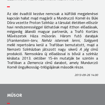
Az idei évadtól kezdve nemcsak a külföldi megjelenései
kapcsán hallat majd magáról a Mundruczó Kornél és Büki
Dóra vezette Proton Színház: a társulat életében először
havi rendszerességgel láthatóak majd itthon előadásaik,
mégpedig állandó magyar partnerük, a Trafó Kortárs
Művészetek Háza műsorán. Három futó darabjuk
(
Frankenstein-terv
,
Nehéz istennek lenni
,
Szégyen
)
mellé repertoárra kerül a Trafóban bemutatott, majd a
Nemzeti Színházban játszott nagy sikerű
A jég
című
produkció. Nemsokára új előadással is bővül a színház
kínálata: 2013. október 15-én mutatják be szintén a
Trafóban a
Demencia
című darabot, amely Mundurczó
Kornél öngyilkosság-trilógiájának második része.
2013-09-26 14:00
MŰSOR