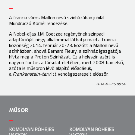
A francia város Maillon nevű színházában jubilál
Mundruczó Kornél rendezése.
A Nobel-díjas J.M. Coetzee regényének színpadi
adaptációját négy alkalommal láthatja majd a francia
közönség 2014. február 20-23. között a Maillon nevű
színházban, ahová Bernard Fleury, a színház igazgatója
hívta meg a Proton Színházat. Ez a helyszín azért is
nagyon fontos a társulat életében, mert 2008-ban első,
azóta is műsoron lévő alapító előadásuk,
a
Frankenstein-terv
itt vendégszerepelt először.
2014-02-15 09:50
MŰSOR
KOMOLYAN RÖHEJES VAGYOK
KOMOLYAN RÖHEJES
KOMOLYAN RÖHEJES