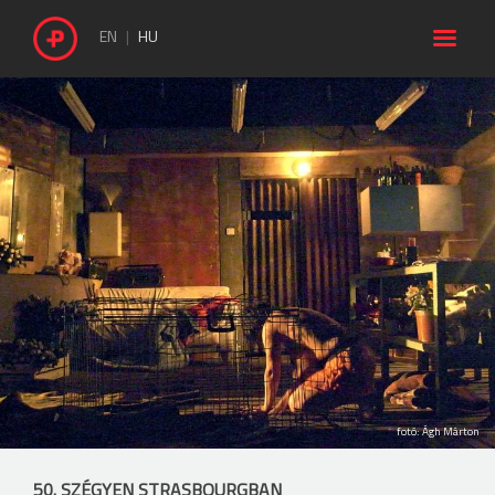

EN
HU
fotó: Ágh Márton
50. SZÉGYEN STRASBOURGBAN