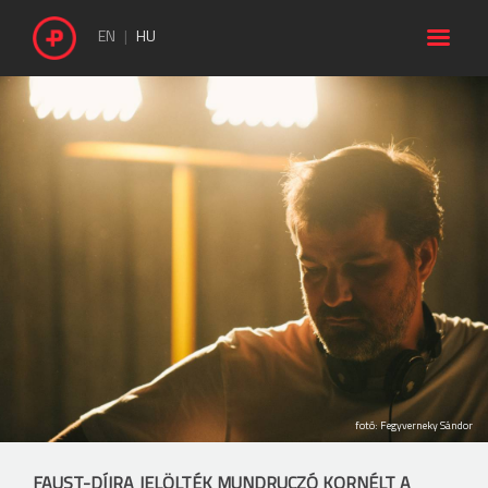

EN
HU
fotó: Fegyverneky Sándor
FAUST-DÍJRA JELÖLTÉK MUNDRUCZÓ KORNÉLT A