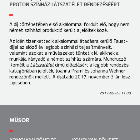
PROTON SZÍNHÁZ LÁTSZATÉLET RENDEZÉSÉÉRT
A díj történetében első alkalommal fordult elő, hogy nem
német színházi produkció került a jelöltek közé.
Az idén tizenkettedik alkalommal átadásra kerülő Faust-
díjjal az előző év legjobb színházi teljesítményeit,
valamint azokat a művészeket tüntetik ki, akiknek a
munkája irányadó a német színház számára. Mundruczó
Kornélt a
Látszatélet
című előadásért a legjobb rendezés
kategóriában jelölték, Joanna Praml és Johanna Wehner
rendezőnők mellett. A díjátadó 2017. november 3-án lesz
Lipcsében.
2017-09-22 11:00
MŰSOR